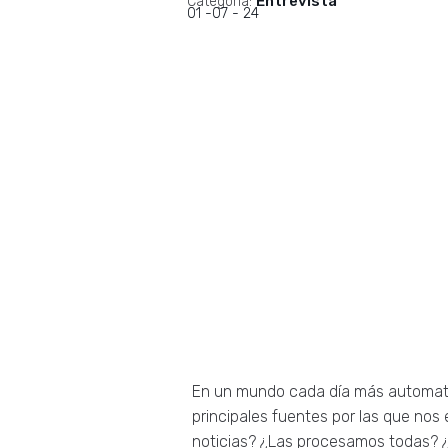
Entrevista
Categoría:
01 -07 - 24
En un mundo cada día más automati
principales fuentes por las que no
noticias? ¿Las procesamos todas? ¿Q