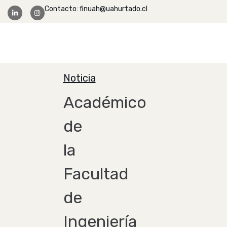
Contacto: finuah@uahurtado.cl
Facultad Ingeniería
Noticia
Académico
de
la
Facultad
de
Ingeniería