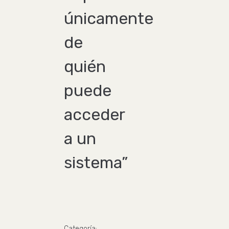
únicamente
de
quién
puede
acceder
a un
sistema”
Categoría: