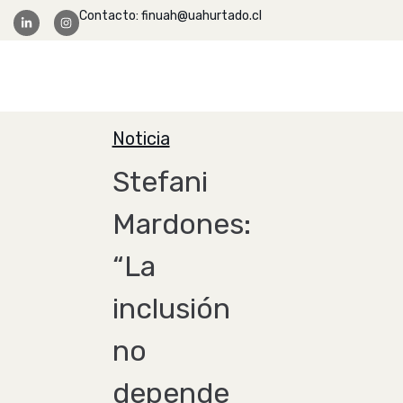
Contacto: finuah@uahurtado.cl
Facultad Ingeniería
Noticia
Stefani
Mardones:
“La
inclusión
no
depende