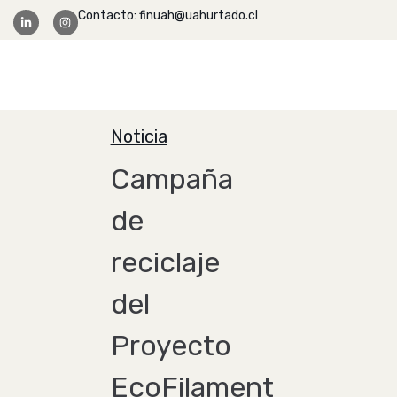
Contacto: finuah@uahurtado.cl
Facultad Ingeniería
Noticia
Campaña
de
reciclaje
del
Proyecto
EcoFilament