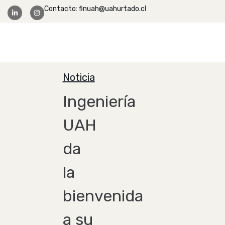
Contacto: finuah@uahurtado.cl
Facultad Ingeniería
Noticia
Ingeniería
UAH
da
la
bienvenida
a su