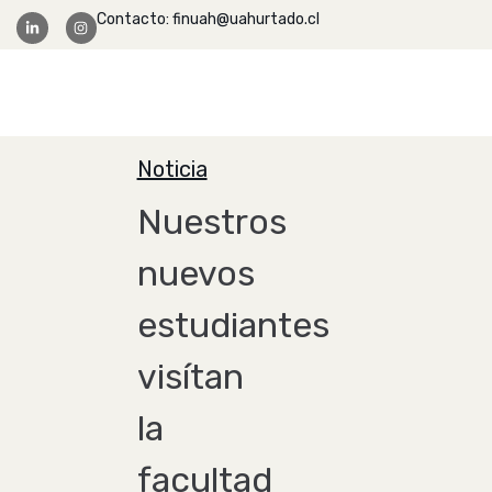
Contacto: finuah@uahurtado.cl
Facultad Ingeniería
Noticia
Nuestros
nuevos
estudiantes
visítan
la
facultad