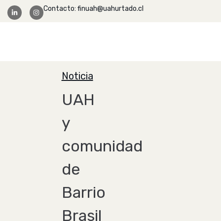
Contacto: finuah@uahurtado.cl
Facultad Ingeniería
Noticia
UAH
y
comunidad
de
Barrio
Brasil